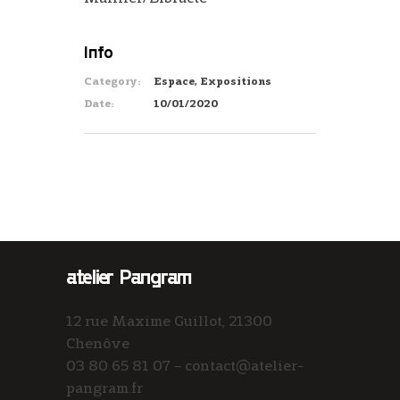
Info
Category:
Espace, Expositions
Date:
10/01/2020
atelier Pangram
12 rue Maxime Guillot, 21300
Chenôve
03 80 65 81 07 – contact@atelier-
pangram.fr