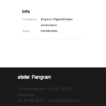
Info
Category:
Espace, Signalétique
extérieure
Date:
10/09/2021
atelier Pangram
12 rue Maxime Guillot, 21300
Chenôve
03 80 65 81 07 – contact@atelier-