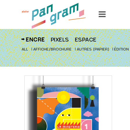
ENCRE
PIXELS
ESPACE
ALL
AFFICHE/BROCHURE
AUTRES (PAPIER)
ÉDITION