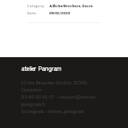
Category:
Affiche/Brochure, Encre
Date:
09/01/2020
atelier Pangram
12 rue Maxime Guillot, 21300
Chenôve
03 80 65 81 07 – contact@atelier-
pangram.fr
Instagram : atelier_pangram