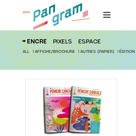
ENCRE
PIXELS
ESPACE
ALL
AFFICHE/BROCHURE
AUTRES (PAPIER)
ÉDITION