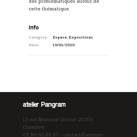
des problématiques autour de
cette thématique.
Info
Category:
Espace, Expositions
Date:
10/01/2020
atelier Pangram
12 rue Maxime Guillot, 21300
Chenôve
03 80 65 81 07 – contact@atelier-