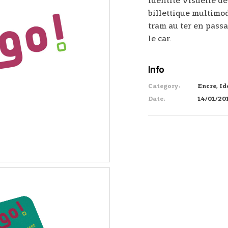
Identité visuelle d
billettique multimod
tram au ter en passa
le car.
Info
Category:
Encre, Id
Date:
14/01/20