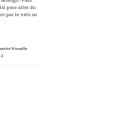
e Mobigo ! Pass
al pour aller du
nt par le vélo ou
entité Visuelle
12