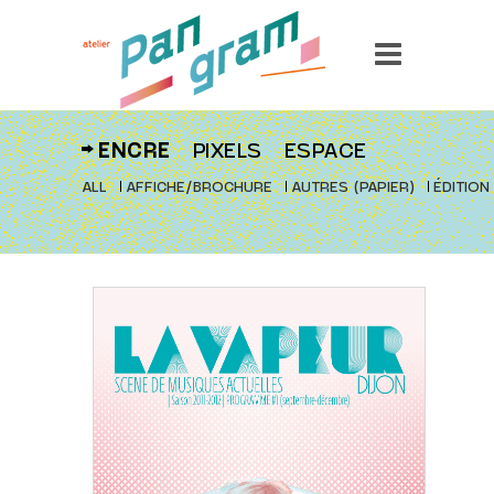
ENCRE
PIXELS
ESPACE
ALL
AFFICHE/BROCHURE
AUTRES (PAPIER)
ÉDITION