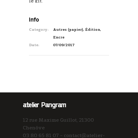
le kit.
Info
Category:
Autres (papier), Édition,
Encre
Date:
07/09/2017
atelier Pangram
12 rue Maxime Guillot, 21300
Chenôve
03 80 65 81 07 – contact@atelier-