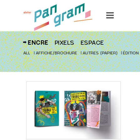
ENCRE
PIXELS
ESPACE
ALL
AFFICHE/BROCHURE
AUTRES (PAPIER)
ÉDITION