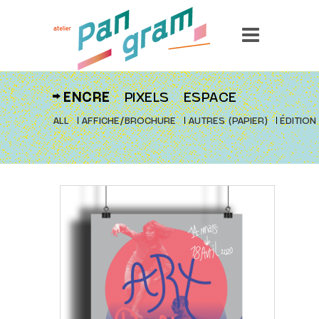
ENCRE
PIXELS
ESPACE
ALL
AFFICHE/BROCHURE
AUTRES (PAPIER)
ÉDITION