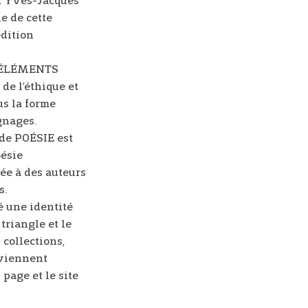
t Yves-Jacques
ne de cette
dition
5 ÉLÉMENTS
de l’éthique et
us la forme
gnages.
 de POÉSIE est
oésie
ée à des auteurs
s.
 une identité
 triangle et le
collections,
 viennent
page et le site