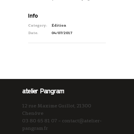
Info
Category:
Édition
Date:
04/07/2017
atelier Pangram
12 rue Maxime Guillot, 21300
Chenôve
03 80 65 81 07 – contact@atelier-
pangram.fr