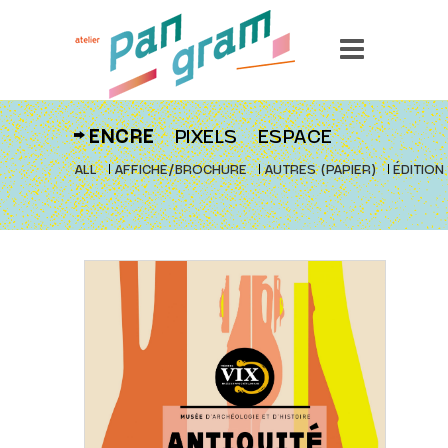
ENCRE
PIXELS
ESPACE
ALL
AFFICHE/BROCHURE
AUTRES (PAPIER)
ÉDITION