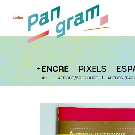
ENCRE
PIXELS
ESP
ALL
AFFICHE/BROCHURE
AUTRES (PAPI