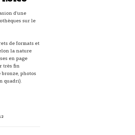
casion d’une
othèques sur le
rets de formats et
elon la nature
ses en page
 très fin
 bronze, photos
n quadri).
12