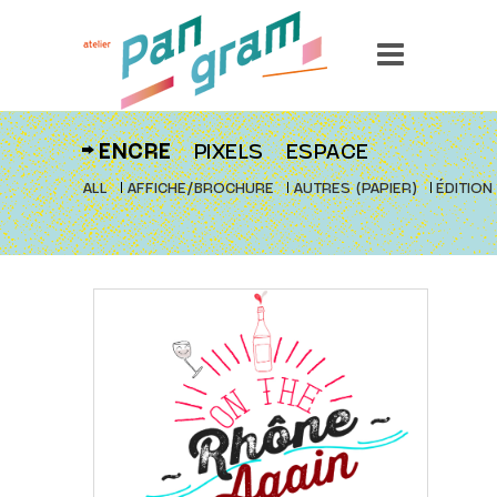
ENCRE
PIXELS
ESPACE
ALL
AFFICHE/BROCHURE
AUTRES (PAPIER)
ÉDITION